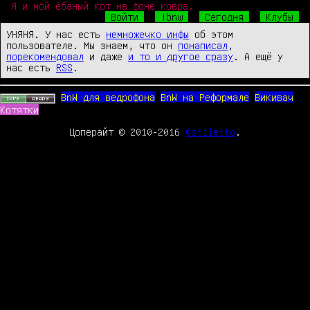
Я и мой ёбаный кот на фоне ковра.
Войти
!bnw
Сегодня
Клубы
УНЯНЯ. У нас есть
немножечко инфы
об этом
пользователе. Мы знаем, что он
понаписал
,
порекомендовал
и даже
и то и другое сразу
. А ещё у
нас есть
RSS
.
BnW для ведрофона
BnW на Реформале
Викивач
Котятки
Цоперайт © 2010-2016
@stiletto
.