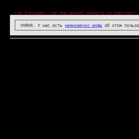
Где блекджек, где мои шлюхи? Ничерта не работает!
УНЯНЯ. У нас есть
немножечко инфы
об этом пользо