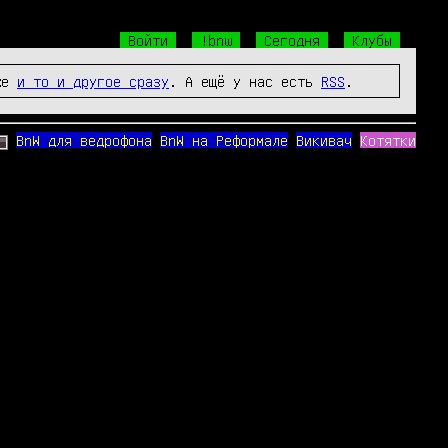
Войти
!bnw
Сегодня
Клубы
же
и то и другое сразу
. А ещё у нас есть
RSS
.
BnW для ведрофона
BnW на Реформале
Викивач
Котятки