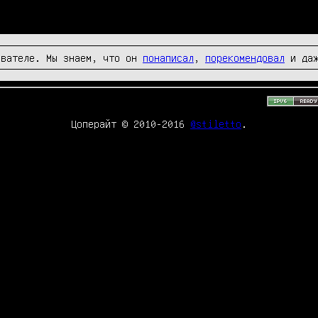
вателе. Мы знаем, что он
понаписал
,
порекомендовал
и да
Цоперайт © 2010-2016
@stiletto
.