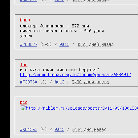
бред
блокада Ленинграда - 872 дня
ничего не писал в бнвач - 910 дней
успех
#YLGLP7
(3+3) /
@a13
/
4569 дней назад
lor
http://www.linux.org.ru/forum/general/6584917
#F30TSX
(3) /
@a13
/
5480 дней назад
pic
#XO43A3
(0) /
@a13
/
5484 дня назад