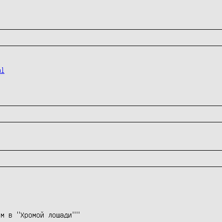
ml
им в "Хромой лошади""