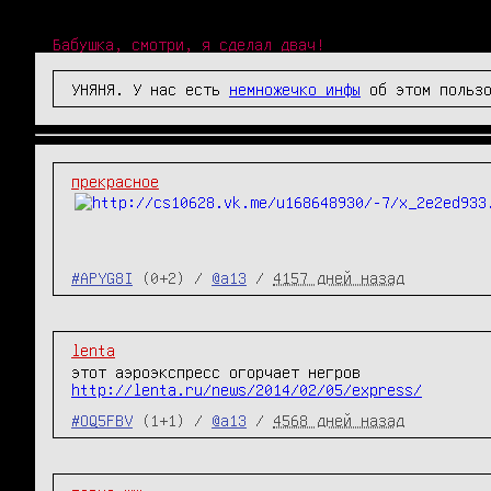
Бабушка, смотри, я сделал двач!
УНЯНЯ. У нас есть
немножечко инфы
об этом пользо
прекрасное
#APYG8I
(0+2) /
@a13
/
4157 дней назад
lenta
этот аэроэкспресс огорчает негров
http://lenta.ru/news/2014/02/05/express/
#OQ5FBV
(1+1) /
@a13
/
4568 дней назад