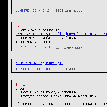
#LHB87E
(0) /
@a13
/
5573 дня назад
pic
http://tetushka-xulia.livejournal.com/181544.ht
первым делом нашёл dread, flesh, hate

такие дела, посоны
#FDYZ91
(8) /
@a13
/
5575 дней назад
http://пиши-код-блять.рф/
#LU5LBH
(1+1) /
@a13
/
5594 дня назад
lenta
рядом:

"В России исчез город-миллионник"

...Статуса города-миллионника лишилась Пермь.

"Гельман показал первый проект памятника погибш