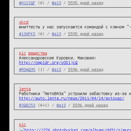
#A1SIQF
(0) /
@a13
/
5595 дней назад
xkcd
юниттесты у нас запускаются командой с ключом "
#130FKS
(0) /
@a13
/
5595 дней назад
pic
вещества
http://ompldr.org/vODljcQ
#RDWQ95
(1) /
@a13
/
5596 дней назад
lenta
http://auto.lenta.ru/news/2011/04/14/avtovaz/
#3QBZ53
(0+1) /
@a13
/
5596 дней назад
pic