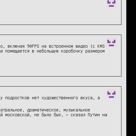
но, включая 90FPS на встроенном видео (с KMS
 и помещается в небольшую коробочку размером
 у подростков нет художественного вкуса, а
еатральное, драматическое, музыкальное
ей московской, не было бы», — сказал Путин на