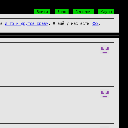
Войти
!bnw
Сегодня
Клубы
же
и то и другое сразу
. А ещё у нас есть
RSS
.