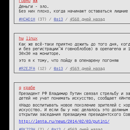
говно
жж
Деньги - зло.
Без них плохо, когда начинают оставаться лишние
#HCWD1H
(37) /
@a13
/
4568 дней назад
hw
linux
Как же всё-таки приятно дожить до того дня, ког
и без регистрации^W говноблобов) в openarena и 
30x30 на мониторе.
это я к тому, что пойду в опенарену погоняю
#RZEJFA
(12) /
@a13
/
4569 дней назад
q
крабе
Президент РФ Владимир Путин связал стрельбу и з
детей не учат понимать искусство, сообщает «Инт
«Надо воспитывать новое поколение зрителей с хо
искусство. И если бы у нас делалось это должным
открытии заседания президиума президентского Со
http://lenta.ru/news/2014/02/03/putin1/
#BK729H
(2) /
@a13
/
4569 дней назад