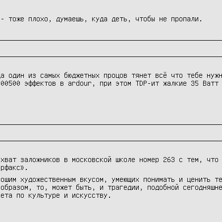
 - тоже плохо, думаешь, куда деть, чтобы не пропали.
да один из самых бюджетных процов тянет всё что тебе нуж
100500 эффектов в ardour, при этом TDP-ит жалкие 35 Ватт
ахват заложников в московской школе номер 263 с тем, что
ерфакс».
рошим художественным вкусом, умеющих понимать и ценить т
 образом, то, может быть, и трагедии, подобной сегодняшн
вета по культуре и искусству.