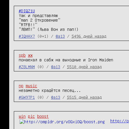
#DIQZ1U
так и представляю

"man 2 Откровение"

"RTFB!!"

"ЛВИП!" (Льва Вон из пап!)
#IQHAX7
(0+1) /
@a13
/
5496 дней назад
spb
жж
понаехал в сабж на выходные и Iron Maiden
#Z8LMNM
(0) /
@a13
/
5510 дней назад
np
music
незаметно крадётся песец...
#GW9TP1
(0) /
@a13
/
5515 дней назад
win
pic
boost
http://o