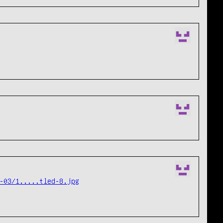
-03/1.....tled-8.jpg