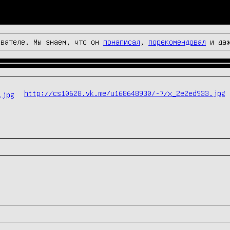
вателе. Мы знаем, что он
понаписал
,
порекомендовал
и да
http://cs10628.vk.me/u168648930/-7/x_2e2ed933.jpg